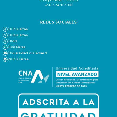
Código Postal: 7501015
+56 2 2420 7100
REDES SOCIALES
/UFinisTerrae
/UFinisTerrae
/Ufinis
/FinisTerrae
/UniversidadFinisTerrae.cl
@Finis Terrae