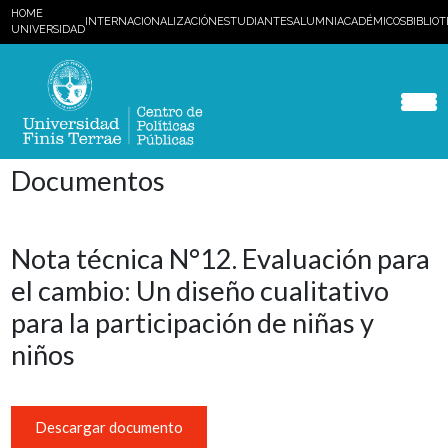
HOME
INTERNACIONALIZACIÓN
ESTUDIANTES
ALUMNI
ACADÉMICOS
BIBLIO
UNIVERSIDAD
Documentos
Nota técnica N°12. Evaluación para
el cambio: Un diseño cualitativo
para la participación de niñas y
niños
Descargar documento