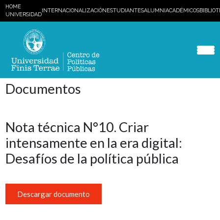
HOME
INTERNACIONALIZACIÓN
ESTUDIANTES
ALUMNI
ACADÉMICOS
BIBLIO
UNIVERSIDAD
Documentos
Nota técnica N°10. Criar
intensamente en la era digital:
Desafíos de la política pública
Descargar documento